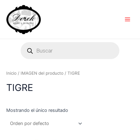
Ir
Main
al
Men
contenido
Products
search
Inicio
/ IMAGEN del producto / TIGRE
TIGRE
Mostrando el único resultado