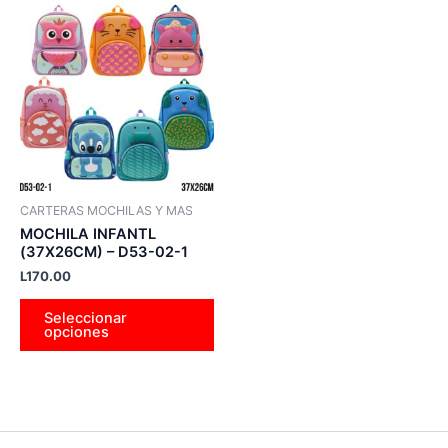
Este
producto
tiene
múltiples
variantes.
Las
opciones
se
pueden
CARTERAS MOCHILAS Y MAS
elegir
MOCHILA INFANTL
en
(37X26CM) – D53-02-1
la
L
170.00
página
Seleccionar
de
opciones
producto