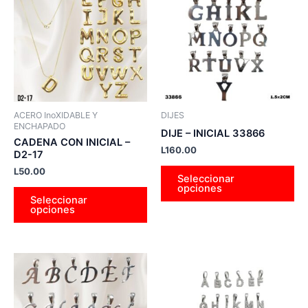
tiene
tie
múltiples
múl
variantes.
var
Las
La
opciones
op
se
se
pueden
pu
ACERO InoXIDABLE Y
DIJES
elegir
ele
ENCHAPADO
DIJE – INICIAL 33866
en
en
CADENA CON INICIAL –
L
160.00
D2-17
la
la
L
50.00
página
pá
Seleccionar
opciones
de
de
Seleccionar
producto
pr
opciones
Este
Es
producto
pr
tiene
tie