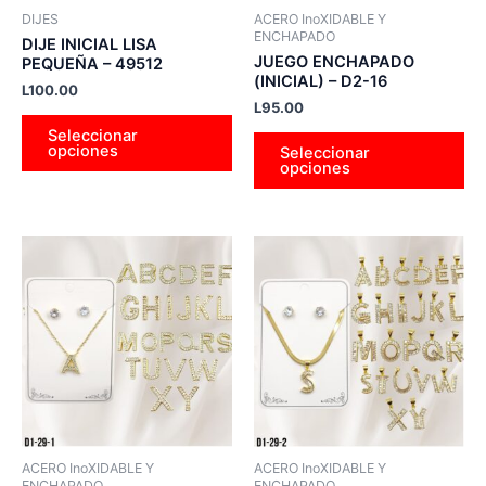
pueden
pu
DIJES
ACERO InoXIDABLE Y
elegir
ele
ENCHAPADO
DIJE INICIAL LISA
en
en
JUEGO ENCHAPADO
PEQUEÑA – 49512
(INICIAL) – D2-16
la
la
L
100.00
L
95.00
página
pá
Seleccionar
de
de
opciones
Seleccionar
producto
pr
opciones
Este
Es
producto
pr
tiene
tie
múltiples
múl
variantes.
var
Las
La
opciones
op
se
se
pueden
pu
ACERO InoXIDABLE Y
ACERO InoXIDABLE Y
elegir
ele
ENCHAPADO
ENCHAPADO