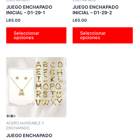
en
en
JUEGO ENCHAPADO
JUEGO ENCHAPADO
INICIAL – D1-29-1
INICIAL – D1-29-2
la
la
L
65.00
L
65.00
página
pá
de
de
Seleccionar
Seleccionar
producto
pr
opciones
opciones
Este
producto
tiene
múltiples
variantes.
Las
opciones
se
pueden
ACERO InoXIDABLE Y
elegir
ENCHAPADO
en
JUEGO ENCHAPADO