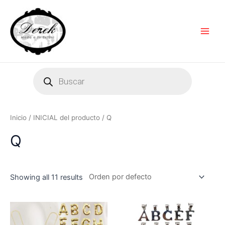
Ir
Main
al
Men
contenido
Products
search
Inicio
/ INICIAL del producto / Q
Q
Showing all 11 results
Este
Es
producto
pr