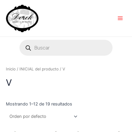
Ir
Main
al
Men
contenido
Products
search
Inicio
/ INICIAL del producto / V
V
Mostrando 1–12 de 19 resultados