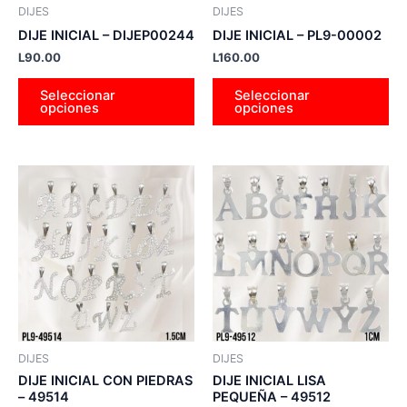
pueden
pu
DIJES
DIJES
elegir
ele
DIJE INICIAL – DIJEP00244
DIJE INICIAL – PL9-00002
en
en
L
90.00
L
160.00
la
la
página
pá
Seleccionar
Seleccionar
opciones
opciones
de
de
producto
pr
Este
Es
producto
pr
tiene
tie
múltiples
múl
variantes.
var
Las
La
opciones
op
se
se
pueden
pu
DIJES
DIJES
elegir
ele
DIJE INICIAL CON PIEDRAS
DIJE INICIAL LISA
en
en
– 49514
PEQUEÑA – 49512