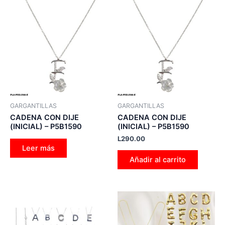
GARGANTILLAS
GARGANTILLAS
CADENA CON DIJE
CADENA CON DIJE
(INICIAL) – P5B1590
(INICIAL) – P5B1590
L
290.00
Leer más
Añadir al carrito
Este
Es
producto
pr
tiene
tie