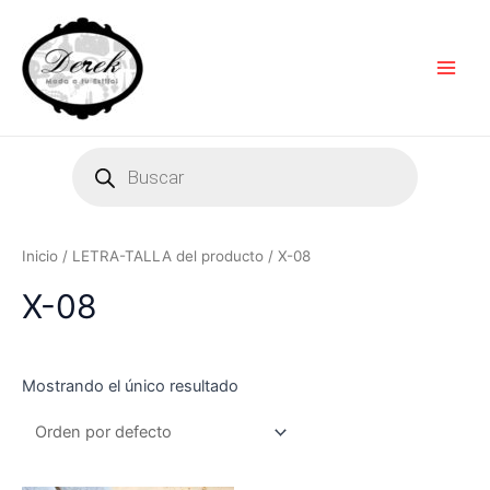
Ir
Main
al
Men
contenido
Products
search
Inicio
/ LETRA-TALLA del producto / X-08
X-08
Mostrando el único resultado