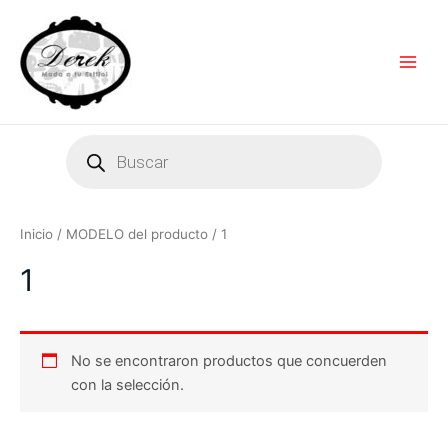
Ir
Main
al
Men
contenido
Products
search
Inicio
/ MODELO del producto / 1
1
No se encontraron productos que concuerden
con la selección.