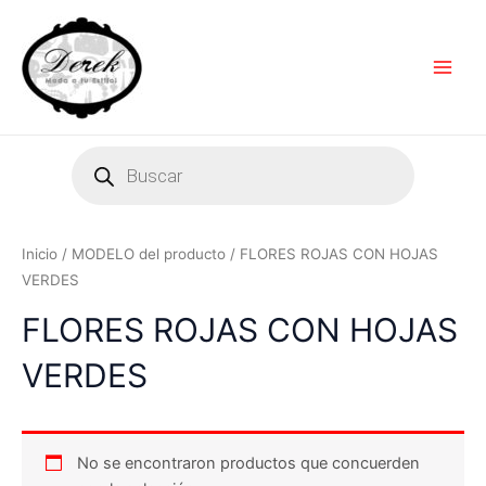
Ir
Main
al
Men
contenido
Products
search
Inicio
/ MODELO del producto / FLORES ROJAS CON HOJAS
VERDES
FLORES ROJAS CON HOJAS
VERDES
No se encontraron productos que concuerden