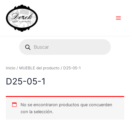
Ir
Main
al
Men
contenido
Products
search
Inicio
/ MUEBLE del producto / D25-05-1
D25-05-1
No se encontraron productos que concuerden
con la selección.