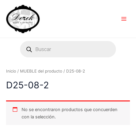
Ir
Main
al
Men
contenido
Products
search
Inicio
/ MUEBLE del producto / D25-08-2
D25-08-2
No se encontraron productos que concuerden
con la selección.