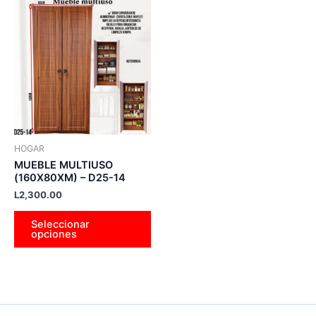
Este
producto
tiene
múltiples
variantes.
Las
opciones
se
pueden
HOGAR
elegir
MUEBLE MULTIUSO
en
(160X80XM) – D25-14
la
L
2,300.00
página
Seleccionar
de
opciones
producto