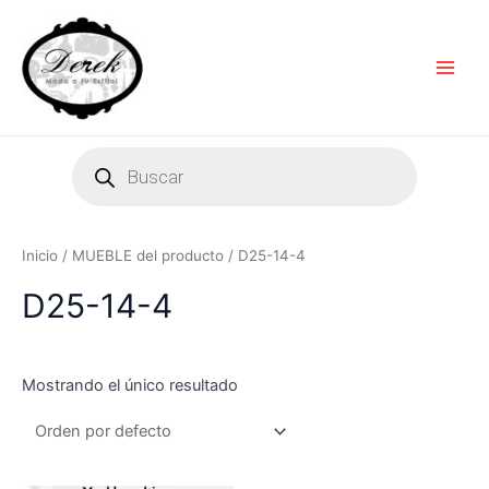
Ir
Main
al
Men
contenido
Products
search
Inicio
/ MUEBLE del producto / D25-14-4
D25-14-4
Mostrando el único resultado