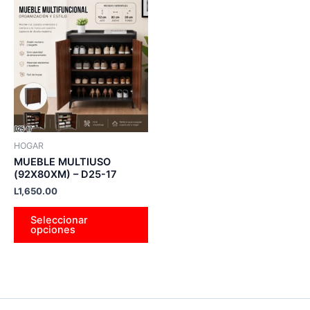
Este
producto
tiene
múltiples
variantes.
Las
opciones
se
pueden
HOGAR
elegir
MUEBLE MULTIUSO
en
(92X80XM) – D25-17
la
L
1,650.00
página
Seleccionar
de
opciones
producto