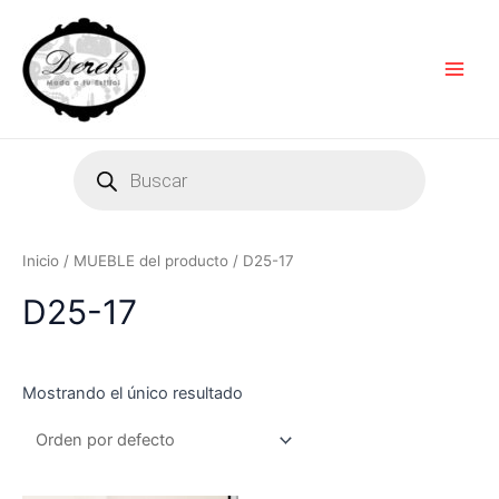
Ir
Main
al
Men
contenido
Products
search
Inicio
/ MUEBLE del producto / D25-17
D25-17
Mostrando el único resultado