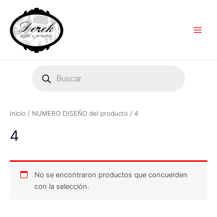
Ir
Main
al
Men
contenido
Products
search
Inicio
/ NUMERO DISEÑO del producto / 4
4
No se encontraron productos que concuerden
con la selección.