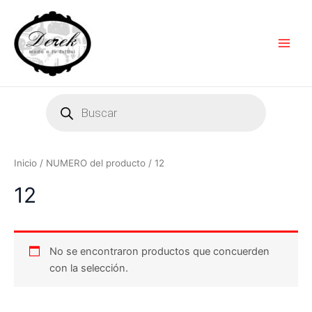
Ir
Main
al
Men
contenido
Products
search
Inicio
/ NUMERO del producto / 12
12
No se encontraron productos que concuerden
con la selección.