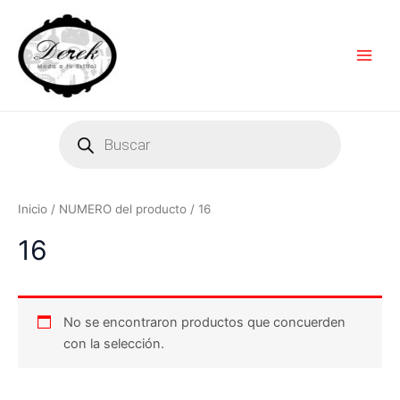
Ir
Main
al
Men
contenido
Products
search
Inicio
/ NUMERO del producto / 16
16
No se encontraron productos que concuerden
con la selección.