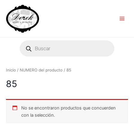
Ir
Main
al
Men
contenido
Products
search
Inicio
/ NUMERO del producto / 85
85
No se encontraron productos que concuerden
con la selección.