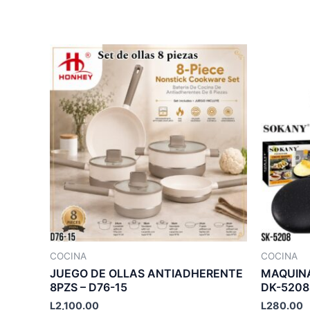
COCINA
COCINA
JUEGO DE OLLAS ANTIADHERENTE
MAQUINA
8PZS – D76-15
DK-5208
L
2,100.00
L
280.00