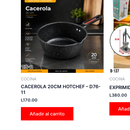
COCINA
COCINA
CACEROLA 20CM HOTCHEF – D76-
EXPRIMI
11
L
380.00
L
170.00
Añadi
Añadir al carrito