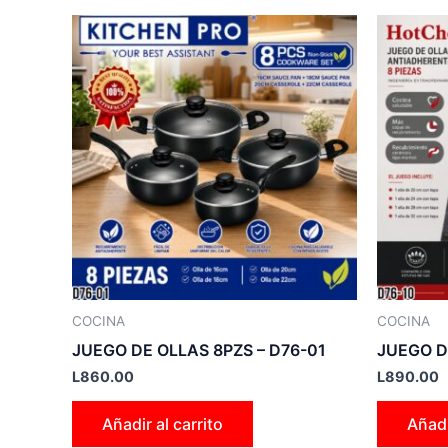
COCINA
COCINA
JUEGO DE OLLAS 8PZS – D76-01
JUEGO D
L
860.00
L
890.00
Añadir al carrito
Añadi