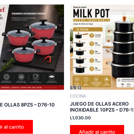
COCINA
JUEGO DE OLLAS ACERO
E OLLAS 8PZS – D76-10
INOXIDABLE 10PZS – D76-1
L
1,030.00
r al carrito
Añadir al carrito