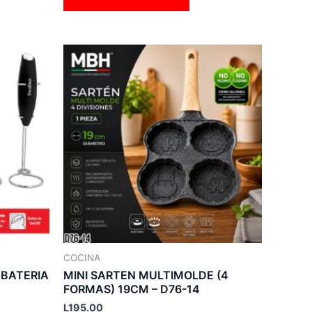
Este
producto
tiene
múltiples
variantes.
Las
opciones
se
pueden
elegir
en
la
COCINA
página
 BATERIA
MINI SARTEN MULTIMOLDE (4
de
FORMAS) 19CM – D76-14
producto
L
195.00