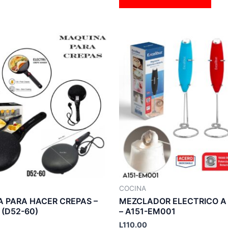
COCINA
 PARA HACER CREPAS –
MEZCLADOR ELECTRICO A
 (D52-60)
– A151-EM001
L
110.00