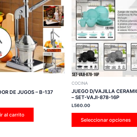
COCINA
JUEGO D/VAJILLA CERAMI
DOR DE JUGOS – B-137
– SET-VAJI-878-16P
L
560.00
r al carrito
Seleccionar opciones