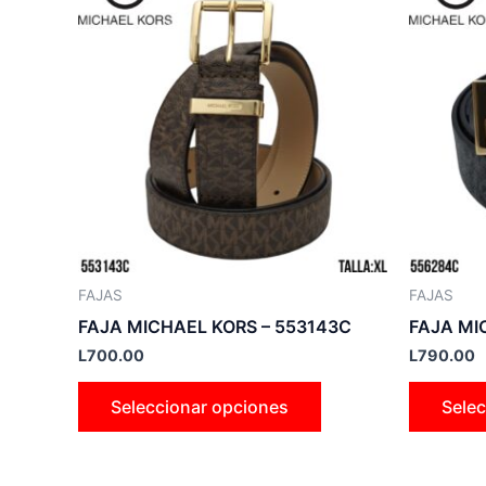
producto
tiene
múltiples
variantes.
Las
opciones
se
pueden
elegir
en
la
FAJAS
FAJAS
página
FAJA MICHAEL KORS – 553143C
FAJA MI
de
L
700.00
L
790.00
producto
Seleccionar opciones
Selec