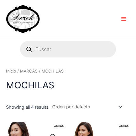
Ir
Main
al
Men
contenido
Products
search
Inicio
/
MARCAS
/ MOCHILAS
MOCHILAS
Showing all 4 results
Este
producto