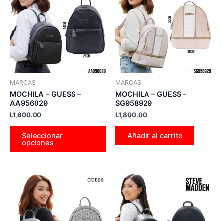
tiene
múltiples
variantes.
Las
opciones
se
pueden
MARCAS
MARCAS
elegir
MOCHILA – GUESS –
MOCHILA – GUESS –
en
AA956029
SG958929
la
L
1,600.00
L
1,800.00
página
Seleccionar
Añadir al carrito
de
opciones
producto