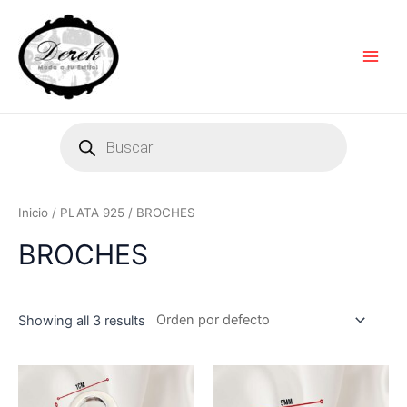
Ir
Main
al
Men
contenido
Products
search
Inicio
/
PLATA 925
/ BROCHES
BROCHES
Showing all 3 results