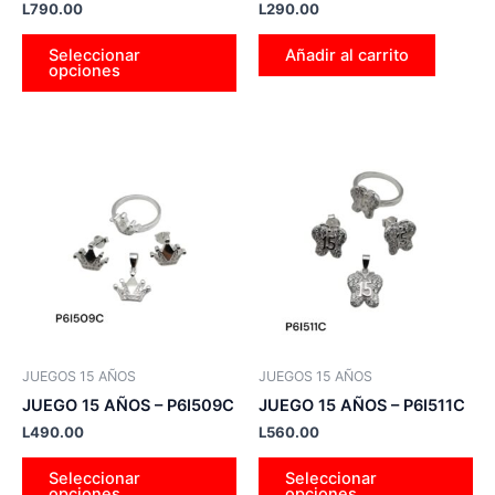
L
790.00
L
290.00
la
página
Seleccionar
Añadir al carrito
opciones
de
producto
Este
Es
producto
pr
tiene
tie
múltiples
múl
variantes.
var
Las
La
opciones
op
se
se
pueden
pu
JUEGOS 15 AÑOS
JUEGOS 15 AÑOS
elegir
ele
JUEGO 15 AÑOS – P6I509C
JUEGO 15 AÑOS – P6I511C
en
en
L
490.00
L
560.00
la
la
página
pá
Seleccionar
Seleccionar
opciones
opciones