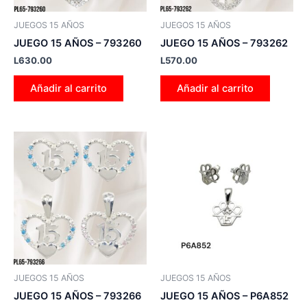
JUEGOS 15 AÑOS
JUEGOS 15 AÑOS
JUEGO 15 AÑOS – 793260
JUEGO 15 AÑOS – 793262
L
630.00
L
570.00
Añadir al carrito
Añadir al carrito
Este
producto
tiene
múltiples
variantes.
Las
opciones
se
pueden
JUEGOS 15 AÑOS
JUEGOS 15 AÑOS
elegir
JUEGO 15 AÑOS – 793266
JUEGO 15 AÑOS – P6A852
en