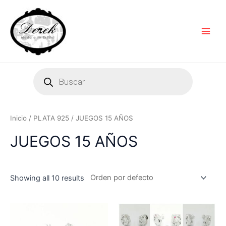
Ir
Main
al
Men
contenido
Products
search
Inicio
/
PLATA 925
/ JUEGOS 15 AÑOS
JUEGOS 15 AÑOS
Showing all 10 results
Es
pr