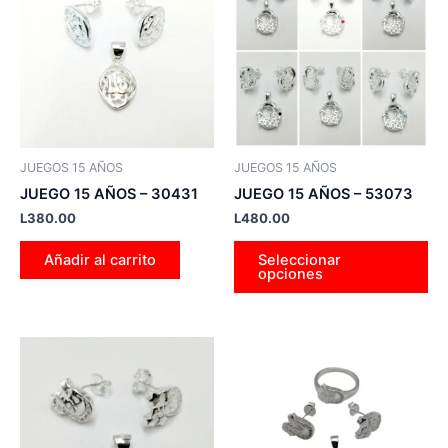
tie
múl
var
La
op
se
pu
JUEGOS 15 AÑOS
JUEGOS 15 AÑOS
ele
JUEGO 15 AÑOS – 30431
JUEGO 15 AÑOS – 53073
en
L
380.00
L
480.00
la
pá
Añadir al carrito
Seleccionar
opciones
de
pr
Es
pr
tie
múl
var