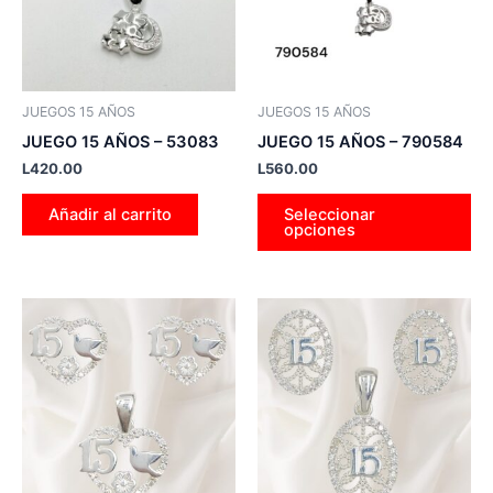
La
op
se
pu
JUEGOS 15 AÑOS
JUEGOS 15 AÑOS
ele
JUEGO 15 AÑOS – 53083
JUEGO 15 AÑOS – 790584
en
L
420.00
L
560.00
la
pá
Añadir al carrito
Seleccionar
opciones
de
pr