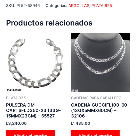
SKU:
PL52-58946
Categorías:
ARGOLLAS
,
PLATA 925
Productos relacionados
PLATA 925
CADENAS PARA CABALLERO
PULSERA DM
CADENA GUCCIFL100-60
CARTSFLD350-23 (33G-
(13GX5MMX60CM) –
15MMX23CM) – 65527
32106
L
3,240.00
L
1,435.00
Añadir al carrito
Añadir al carrito