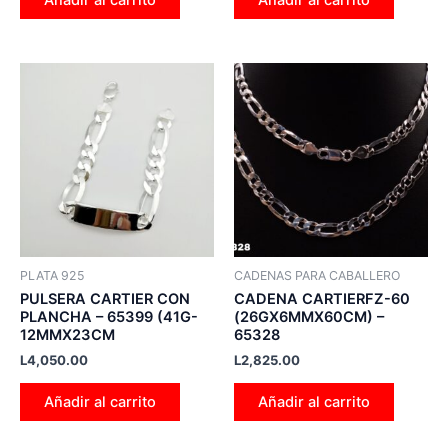
PLATA 925
CADENAS PARA CABALLERO
PULSERA CARTIER CON
CADENA CARTIERFZ-60
PLANCHA – 65399 (41G-
(26GX6MMX60CM) –
12MMX23CM
65328
L
4,050.00
L
2,825.00
Añadir al carrito
Añadir al carrito