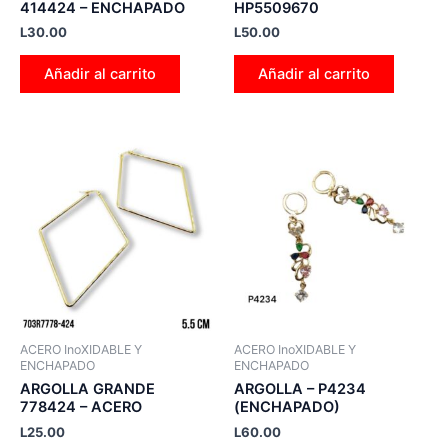
414424 – ENCHAPADO
HP5509670
L
30.00
L
50.00
Añadir al carrito
Añadir al carrito
ACERO InoXIDABLE Y
ACERO InoXIDABLE Y
ENCHAPADO
ENCHAPADO
ARGOLLA GRANDE
ARGOLLA – P4234
778424 – ACERO
(ENCHAPADO)
L
25.00
L
60.00