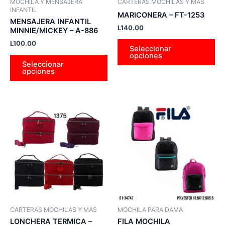
MOCHILA Y MENSAJERA
CARTERAS MOCHILAS Y MAS
elegir
ele
INFANTIL
MARICONERA – FT-1253
en
en
MENSAJERA INFANTIL
L
140.00
MINNIE/MICKEY – A-886
la
la
L
100.00
página
pá
Seleccionar
opciones
de
de
Seleccionar
producto
pr
opciones
Este
Es
producto
pr
tiene
tie
múltiples
múl
variantes.
var
Las
La
opciones
op
se
se
pueden
pu
CARTERAS MOCHILAS Y MAS
MOCHILA PARA DAMA
elegir
ele
LONCHERA TERMICA –
FILA MOCHILA