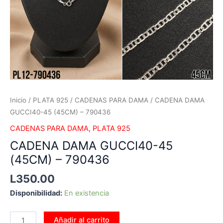
Inicio
/
PLATA 925
/
CADENAS PARA DAMA
/ CADENA DAMA
GUCCI40-45 (45CM) – 790436
CADENAS PARA DAMA
,
PLATA 925
CADENA DAMA GUCCI40-45
(45CM) – 790436
L
350.00
Disponibilidad:
En existencia
Añadir al carrito