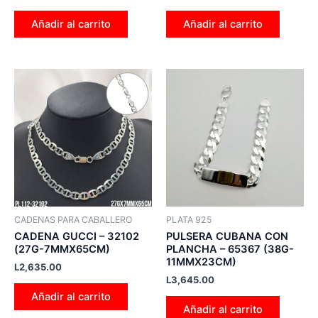
Añadir al carrito
Añadir al carrito
CADENAS PARA CABALLERO
PLATA 925
CADENA GUCCI – 32102
PULSERA CUBANA CON
(27G-7MMX65CM)
PLANCHA – 65367 (38G-
11MMX23CM)
L
2,635.00
L
3,645.00
Añadir al carrito
Añadir al carrito