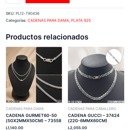
SKU:
PL12-790436
Categorías:
CADENAS PARA DAMA
,
PLATA 925
Productos relacionados
CADENAS PARA DAMA
CADENAS PARA CABALLERO
CADENA GURMET60-50
CADENA GUCCI – 37424
(5GX2MMX50CM) – 73558
(22G-6MMX60CM)
L
1,140.00
L
2,055.00