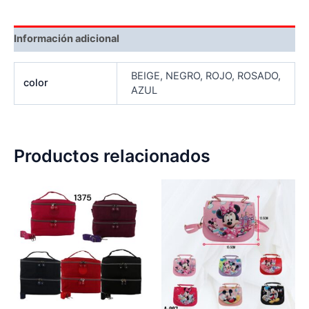
Información adicional
BEIGE, NEGRO, ROJO, ROSADO,
color
AZUL
Productos relacionados
Este
Es
producto
pr
tiene
tie
múltiples
múl
variantes.
var
Las
La
opciones
op
se
se