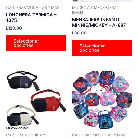
pueden
pu
CARTERAS MOCHILAS Y MAS
MOCHILA Y MENSAJERA
elegir
ele
INFANTIL
LONCHERA TERMICA –
en
en
MENSAJERA INFANTIL
1375
MINNIE/MICKEY – A-887
la
la
L
120.00
L
80.00
página
pá
Seleccionar
de
de
opciones
Seleccionar
producto
pr
opciones
Este
Es
producto
pr
tiene
tie
múltiples
múl
variantes.
var
Las
La
opciones
op
se
se
pueden
pu
CARTERA MOCHILA Y
CARTERAS MOCHILAS Y MAS