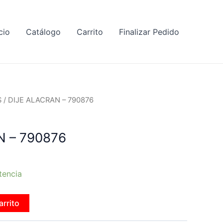
cio
Catálogo
Carrito
Finalizar Pedido
S
/ DIJE ALACRAN – 790876
N – 790876
tencia
arrito