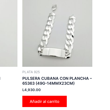
PLATA 925
N
PULSERA CUBANA CON PLANCHA –
65363 (49G-14MMX23CM)
L
4,930.00
Añadir al carrito