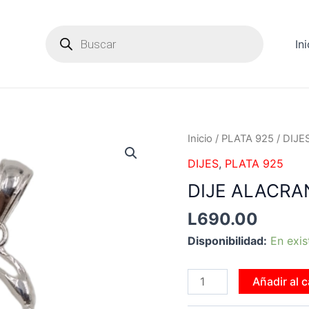
Products
search
Ini
DIJE
Inicio
/
PLATA 925
/
DIJE
ALACRAN
DIJES
,
PLATA 925
-
DIJE ALACRA
790876
cantidad
L
690.00
Disponibilidad:
En exis
Añadir al c