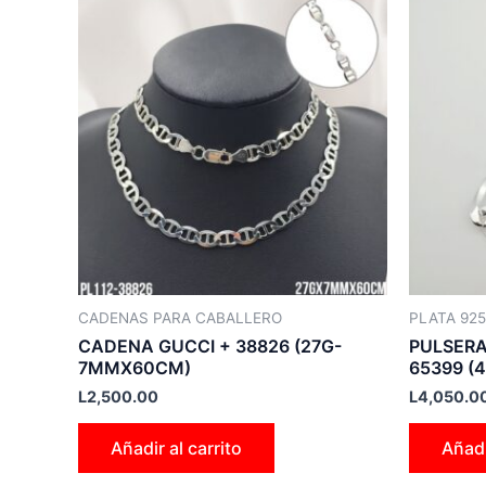
CADENAS PARA CABALLERO
PLATA 925
CADENA GUCCI + 38826 (27G-
PULSERA
7MMX60CM)
65399 
L
2,500.00
L
4,050.0
Añadir al carrito
Añadi