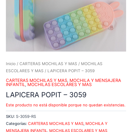
Inicio
/
CARTERAS MOCHILAS Y MAS
/
MOCHILAS
ESCOLARES Y MAS
/ LAPICERA POPIT – 3059
CARTERAS MOCHILAS Y MAS
,
MOCHILA Y MENSAJERA
INFANTIL
,
MOCHILAS ESCOLARES Y MAS
LAPICERA POPIT – 3059
Este producto no está disponible porque no quedan existencias.
SKU:
S-3059-RS
Categorías:
CARTERAS MOCHILAS Y MAS
,
MOCHILA Y
MENSAJERA INFANTIL
,
MOCHILAS ESCOLARES Y MAS