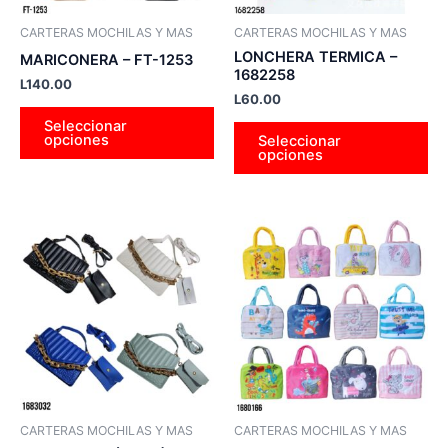
pueden
pu
CARTERAS MOCHILAS Y MAS
CARTERAS MOCHILAS Y MAS
elegir
ele
LONCHERA TERMICA –
MARICONERA – FT-1253
en
en
1682258
L
140.00
la
la
L
60.00
página
pá
Seleccionar
opciones
Seleccionar
de
de
opciones
producto
pr
Este
Es
producto
pr
tiene
tie
múltiples
múl
variantes.
var
Las
La
opciones
op
se
se
pueden
pu
CARTERAS MOCHILAS Y MAS
CARTERAS MOCHILAS Y MAS
elegir
ele