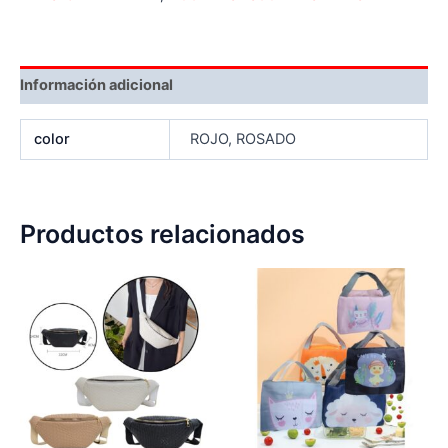
Información adicional
color
ROJO, ROSADO
Productos relacionados
Este
Es
producto
pr
tiene
tie
múltiples
múl
variantes.
var
Las
La
opciones
op
se
se