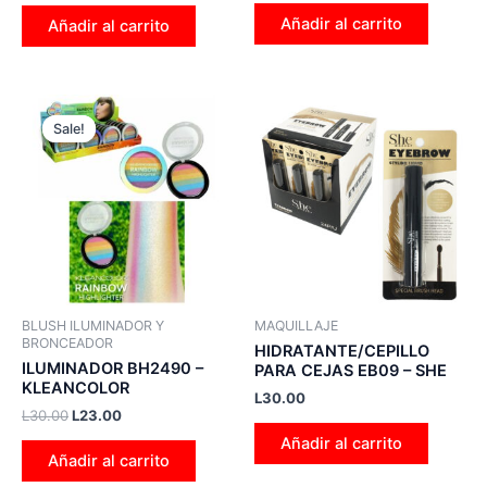
Añadir al carrito
Añadir al carrito
Original
Current
price
price
Sale!
Sale!
was:
is:
L30.00.
L23.00.
BLUSH ILUMINADOR Y
MAQUILLAJE
BRONCEADOR
HIDRATANTE/CEPILLO
ILUMINADOR BH2490 –
PARA CEJAS EB09 – SHE
KLEANCOLOR
L
30.00
L
30.00
L
23.00
Añadir al carrito
Añadir al carrito