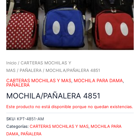
Inicio
/
CARTERAS MOCHILAS Y
MAS
/
PAÑALERA
/ MOCHILA/PAÑALERA 4851
CARTERAS MOCHILAS Y MAS
,
MOCHILA PARA DAMA
,
PAÑALERA
MOCHILA/PAÑALERA 4851
Este producto no está disponible porque no quedan existencias.
SKU:
KPT-4851-AM
Categorías:
CARTERAS MOCHILAS Y MAS
,
MOCHILA PARA
DAMA
,
PAÑALERA