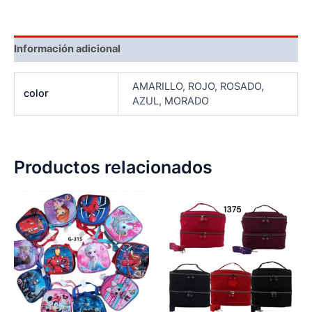
Información adicional
AMARILLO, ROJO, ROSADO,
color
AZUL, MORADO
Productos relacionados
Este
Es
producto
pr
tiene
tie
múltiples
múl
variantes.
var
Las
La
opciones
op