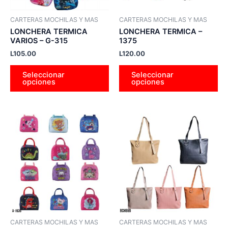
se
se
pueden
pu
CARTERAS MOCHILAS Y MAS
CARTERAS MOCHILAS Y MAS
elegir
ele
LONCHERA TERMICA
LONCHERA TERMICA –
en
en
VARIOS – G-315
1375
la
la
L
105.00
L
120.00
página
pá
Seleccionar
Seleccionar
de
de
opciones
opciones
producto
pr
Este
Es
producto
pr
tiene
tie
múltiples
múl
variantes.
var
Las
La
opciones
op
se
se
pueden
pu
CARTERAS MOCHILAS Y MAS
CARTERAS MOCHILAS Y MAS