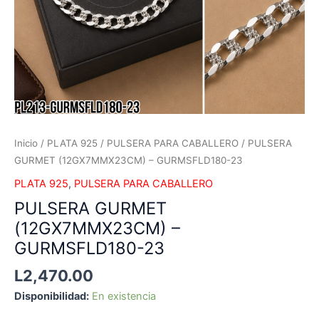
Inicio
/
PLATA 925
/
PULSERA PARA CABALLERO
/ PULSERA
GURMET (12GX7MMX23CM) – GURMSFLD180-23
PLATA 925
,
PULSERA PARA CABALLERO
PULSERA GURMET
(12GX7MMX23CM) –
GURMSFLD180-23
L
2,470.00
Disponibilidad:
En existencia