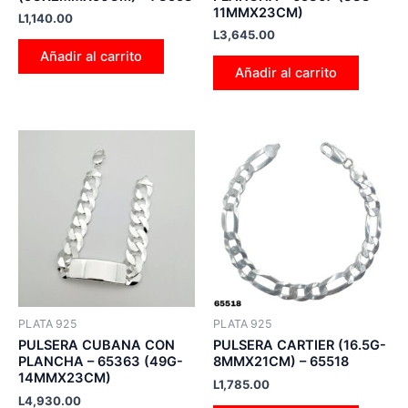
11MMX23CM)
L
1,140.00
L
3,645.00
Añadir al carrito
Añadir al carrito
PLATA 925
PLATA 925
PULSERA CUBANA CON
PULSERA CARTIER (16.5G-
PLANCHA – 65363 (49G-
8MMX21CM) – 65518
14MMX23CM)
L
1,785.00
L
4,930.00