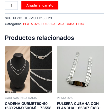
Añadir al carrito
SKU:
PL213-GURMSFLD180-23
Categorías:
PLATA 925
,
PULSERA PARA CABALLERO
Productos relacionados
CADENAS PARA DAMA
PLATA 925
CADENA GURMET60-50
PULSERA CUBANA CON
(5GX2MMX50CM) – 73558
PLANCHA – 65367 (38G-