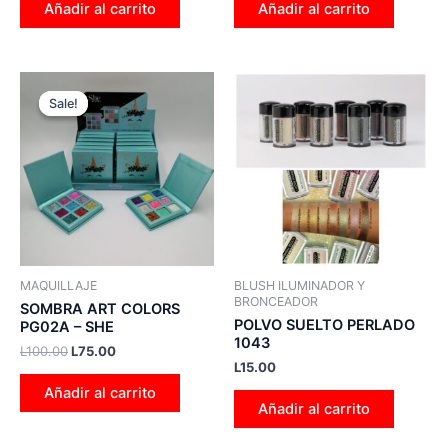
Añadir al carrito
Añadir al carrito
Original
Current
price
price
Sale!
Sale!
was:
is:
L100.00.
L75.00.
MAQUILLAJE
BLUSH ILUMINADOR Y
BRONCEADOR
SOMBRA ART COLORS
POLVO SUELTO PERLADO
PG02A – SHE
1043
L
100.00
L
75.00
L
15.00
Añadir al carrito
Añadir al carrito