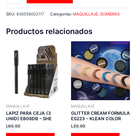
SKU:
836558002117
Categorías:
MAQUILLAJE
,
SOMBRAS
Productos relacionados
MAQUILLAJE
MAQUILLAJE
LAPIZ PARA CEJA (3
GLITTER CREAM FORMULA
UNID) EB06DB – SHE
ES223 – KLEAN COLOR
L
60.00
L
30.00