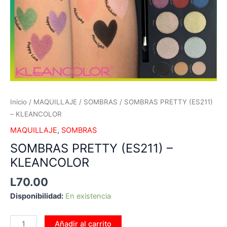
Inicio
/
MAQUILLAJE
/
SOMBRAS
/ SOMBRAS PRETTY (ES211)
– KLEANCOLOR
MAQUILLAJE
,
SOMBRAS
SOMBRAS PRETTY (ES211) –
KLEANCOLOR
L
70.00
Disponibilidad:
En existencia
Añadir al carrito