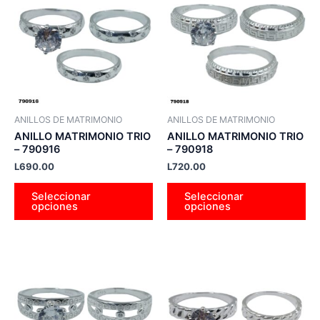
tiene
tie
múltiples
múl
variantes.
var
Las
La
opciones
op
se
se
pueden
pu
ANILLOS DE MATRIMONIO
ANILLOS DE MATRIMONIO
elegir
ele
ANILLO MATRIMONIO TRIO
ANILLO MATRIMONIO TRIO
en
en
– 790916
– 790918
la
la
L
690.00
L
720.00
página
pá
Seleccionar
Seleccionar
de
de
opciones
opciones
producto
pr
Este
Es
producto
pr
tiene
tie
múltiples
múl