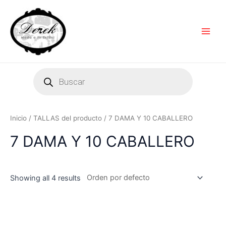
Ir
Main
al
Men
contenido
Products
search
Inicio
/ TALLAS del producto / 7 DAMA Y 10 CABALLERO
7 DAMA Y 10 CABALLERO
Showing all 4 results
Este
Es
producto
pr