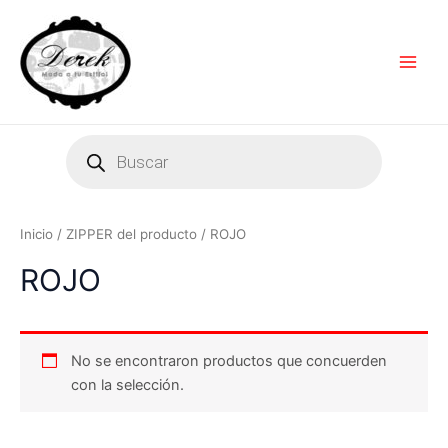
Ir
Main
al
Men
contenido
Products
search
Inicio
/ ZIPPER del producto / ROJO
ROJO
No se encontraron productos que concuerden
con la selección.