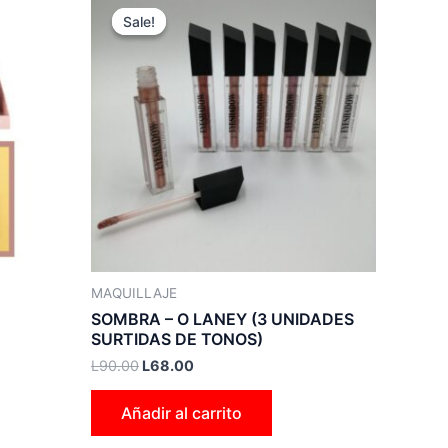
price
price
Sale!
Sale!
was:
is:
L90.00.
L68.00.
MAQUILLAJE
SOMBRA – O LANEY (3 UNIDADES
SURTIDAS DE TONOS)
L
90.00
L
68.00
Añadir al carrito