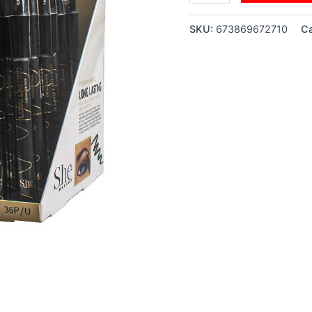
SKU:
673869672710
Ca