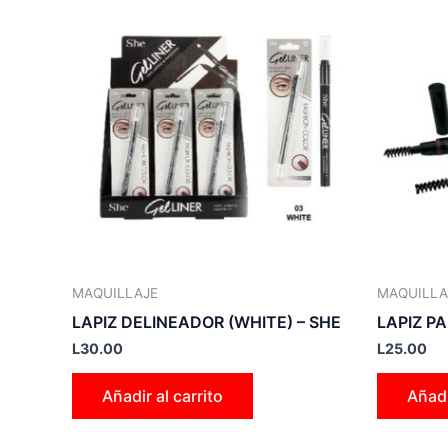
MAQUILLAJE
MAQUILLA
LAPIZ DELINEADOR (WHITE) – SHE
LAPIZ P
L
30.00
L
25.00
Añadir al carrito
Añadi