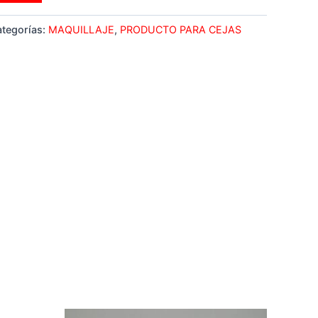
tegorías:
MAQUILLAJE
,
PRODUCTO PARA CEJAS
Original
Current