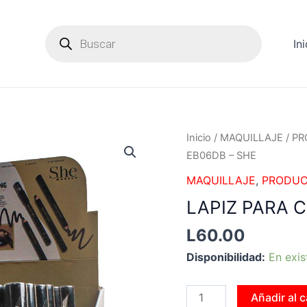
Products
search
Ini
LAPIZ
Inicio
/
MAQUILLAJE
/
PR
PARA
EB06DB – SHE
CEJA
MAQUILLAJE
,
PRODUC
(3
LAPIZ PARA C
UNID)
EB06DB
L
60.00
-
Disponibilidad:
En exis
SHE
cantidad
Añadir al c